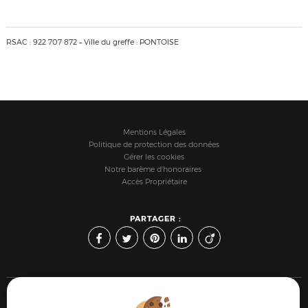
RSAC : 922 707 872 – Ville du greffe : PONTOISE
Mentions Légales
Politique de protection des données
Gérer les cookies
Notre barème d'honoraires
Accès Propriétaire
PARTAGER :