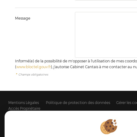
Message
Informé(e) de la possibilité de m'opposer à l'utilisation de mes coo
(
www.bloctel.gouv.fr
), j'autorise Cabinet Cantais à me contacter au 
*
Champs obligatoires
Mentions Légales
Politique de protection des données
Gérer les co
Accès Propriétaire
Afin de vous offrir un confort de lecture permanent, de