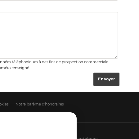
rdonnées téléphoniques à des fins de prospection commerciale
numéro renseigné.
okies
Notre barème d'honoraires
puis votre PC, votre tablette ou votre smartphone,